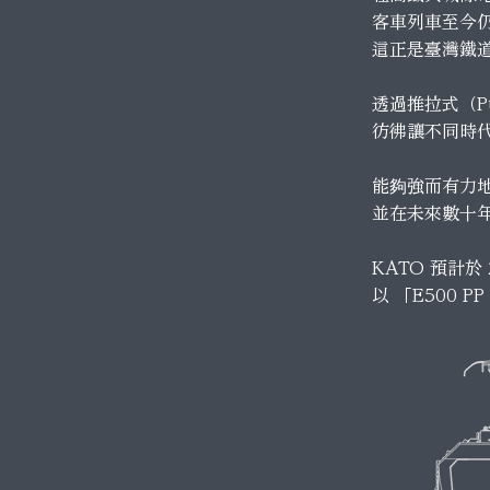
客車列車至今
這正是臺灣鐵
透過推拉式（P
彷彿讓不同時
能夠強而有力
並在未來數十年
KATO 預計於 
以 「E500 