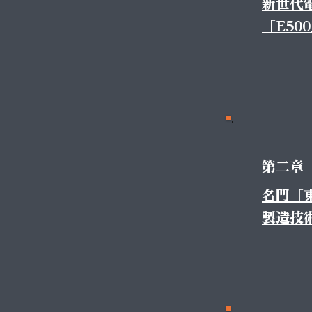
新世代
「E50
第二章
名門「
製造技