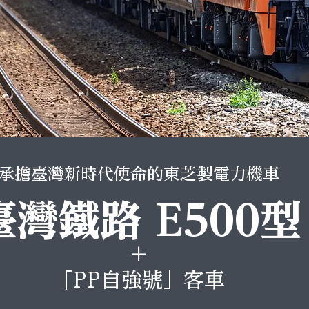
承擔臺灣新時代使命的東芝製電力機車
臺灣鐵路 E500型
+
「PP自強號」客車