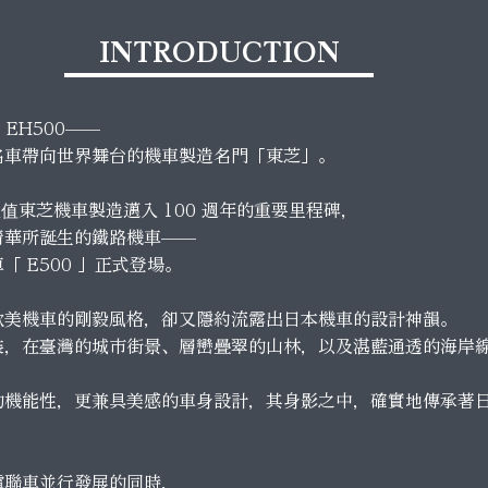
INTRODUCTION
、EH500——
名車帶向世界舞台的機車製造名門「東芝」。
，正值東芝機車製造邁入 100 週年的重要里程碑，
精華所誕生的鐵路機車——
「 E500 」正式登場。
歐美機車的剛毅風格，卻又隱約流露出日本機車的設計神韻。
裝，在臺灣的城市街景、層巒疊翠的山林，以及湛藍通透的海岸
的機能性，更兼具美感的車身設計，其身影之中，確實地傳承著
電聯車並行發展的同時，