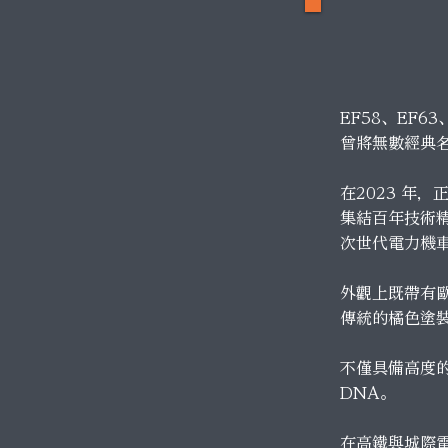
EF58、EF63
曾將無數經典
在2023 年
集結百年技術
次世代電力機車
外觀上既帶有
傳統的橘色塗
不僅具備高度
DNA。
在高鐵與城際