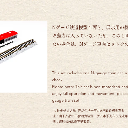
Nゲージ鉄道模型１両と、展示用の
※動力は入っていないため、この１
たい場合は、Nゲージ車両セットを
This set includes one N-gauge train car, a
chock.
Please note: This car is non-motorized and
enjoy full operation and movement, plea
gauge train set.
”N 比例铁道之旅” 产品包括一节N比例铁道模型车
注：由于产品中不含动力装置，所以本系列车头无法单
辆，请购买N比例车辆套装。