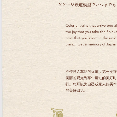
Nゲージ鉄道模型で
いつまでも
Colorful trains that arrive one a
the joy that you take the Shinka
time that you spent in the uniq
train… Get a memory of Japan f
不停驶入车站的火车，第一次乘
美丽的观光列车中度过的美好时
行。您可以为自己或家人购买本
的美好回忆。