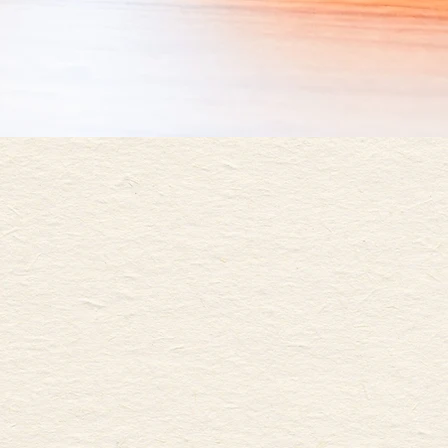
旅そのものだと思う。
移動手段じゃなくて、
鉄道は、
nsportation,
rney itself.
是一种旅行。