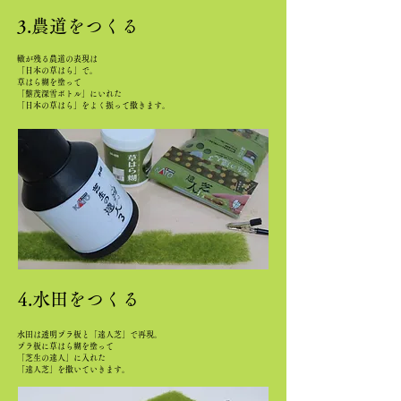
3.農道をつくる
轍が残る農道の表現は
「日本の草はら」で。
草はら糊を塗って
「繫茂深雪ボトル」にいれた
「日本の草はら」をよく振って撒きます。
4.水田をつくる
水田は透明プラ板と「達人芝」で再現。
プラ板に草はら糊を塗って
「芝生の達人」に入れた
「達人芝」を撒いていきます。