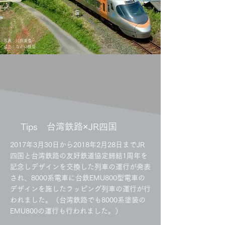
写真：川田英登
協力：ながい模型
Tips 台湾鉄路×JR四国
2017年3月30日から2018年2月28日までJR
四国と台湾鉄路の友好鉄道協定締結1周年を
記念しデザインを交換した列車の運行が発表
され、8000系電車に台鉄EMU800型電車の
デザインを施したラッピング列車の運行が行
われました。（台湾鉄路でも8000系塗装の
EMU800の運行も行われました。）