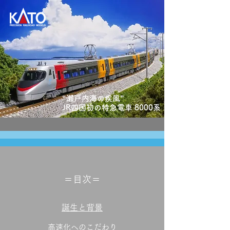
“瀬戸内海の疾風”
JR四国初の特急電車 8000系
＝目次＝
誕生と背景
高速化へのこだわり