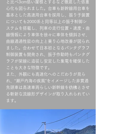
と比べ3cm低い屋根とするなど徹底した低重
心化も図られました。台車も新幹線用台車を
基本とした高速用台車を採用し、振り子装置
についても2000系と同等以上の振子制御シ
ステムを搭載し、列車の走行位置・速度・曲
線情報により車体を徐々に車体を傾斜させ、
曲線通過性能の向上と乗り心地改善が図られ
ました。合わせて日本初となるパンタグラフ
制御装置も開発され、振子作動時もパンタグ
ラフが架線に追従し安定した集電を確保した
ことも大きな特徴です。
また、外観にも高速化へのこだわりが見ら
れ、“瀬戸内海の疾風”をイメージした非貫通
先頭車は高速車両らしい新幹線を彷彿とさせ
る斬新な流線形デザインが取り入れられてい
ます。