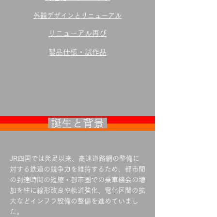
外観デザインとリニューアル
リニューアル再び
​製品仕様・試作品
誕生と背景
JR四国では発足以来、高速道路網の整備に
対する鉄道の競争力を維持するため、都市間
の到達時間の短縮・都市圏での乗車機会の増
加を柱に線形改良や軌道強化、電化区間の拡
大などインフラ設備の整備を進めていまし
た。