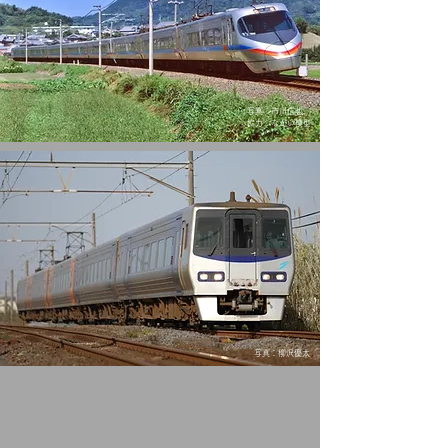
​写真：市川信也
協力：ながい模型
​写真：柳沢優太