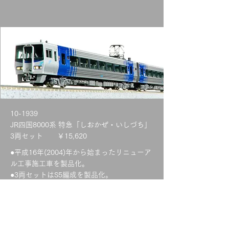
10-1939
JR四国8000系 特急「しおかぜ・いしづち」
3両セット ￥15,620
●平成16年(2004)年から始まったリニューア
ル工事施工車を製品化。
●3両セットはS5編成を製品化。
●初心者のお客様にもオススメしやすい「ベ
ストセレクション」パッケージ
●8500形は平成22年(2010)頃以降のパンタグ
ラフが撤去された仕様を再現