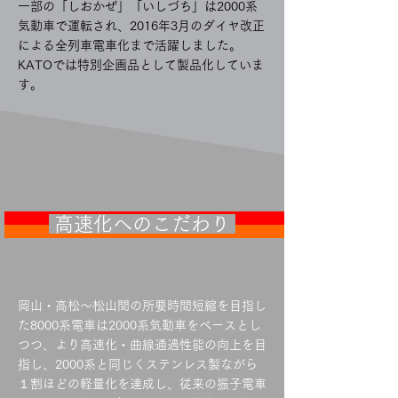
一部の「しおかぜ」「いしづち」は2000系
気動車で運転され、2016年3月のダイヤ改正
による全列車電車化まで活躍しました。
KATOでは特別企画品として製品化していま
す。
高速化へのこだわり
岡山・高松～松山間の所要時間短縮を目指し
た8000系電車は2000系気動車をベースとし
つつ、より高速化・曲線通過性能の向上を目
指し、2000系と同じくステンレス製ながら
１割ほどの軽量化を達成し、従来の振子電車