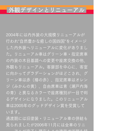
外観デザインとリニューアル
2004年には内外装の大規模リニューアルが
行われ“自然豊かな癒しの国四国”をイメージ
した内外装へリニューアルに変化がありまし
た。リニューアル車はグリーン車・指定席車
の内装の木目基調への変更や座席交換の他、
外観もリニューアル。客扉部を中心に、客室
に向かってグラデーションがほどこされ、グ
リーン車は赤（椿の赤）、指定席車はオレン
ジ（みかんの黄）、自由席車は青（瀬戸内海
の青）と異なるカラーで座席種別が一目で判
るデザインになりました。このリニューアル
車は2005年のグッドデザイン賞を受賞して
います。
過渡期には旧塗装・リニューアル車の併結も
見られましたが2006年11月には全車のリニ