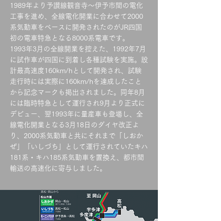
1989年より予讃線観音寺～伊予市間の電化
工事を進め、全線電化開業に合わせて2000
系気動車をベースに開発されたのがJR四国
初の電車特急となる8000系電車です。
1993年3月の全線開業を控えた、1992年7月
に試作車が四国に到着し各種試験を実施。設
計最高速度160km/hとして開発され、試験
走行時には実際に160km/hを達成したこと
から記念マークも掲出されました。同年8月
には臨時特急として運行され9月より正式に
デビュー、翌1993年に量産車も登場し、全
線電化開業となる3月18日のダイヤ改正よ
り、2000系気動車と共にそれまで「しおか
ぜ」「いしづち」として運行されていたキハ
181系・キハ185系気動車を置換え、都市間
輸送の高速化に寄与しました。