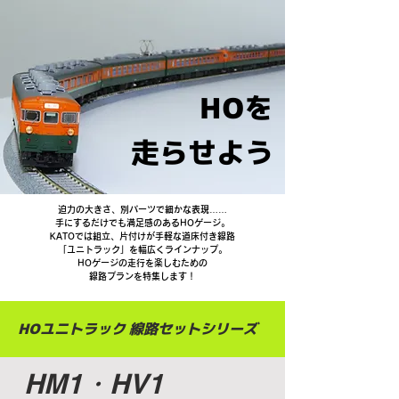
HOを
走らせよう
迫力の大きさ、別パーツで細かな表現……
手にするだけでも満足感のあるHOゲージ。
KATOでは組立、片付けが手軽な道床付き線路
「ユニトラック」を幅広くラインナップ。
HOゲージの走行を楽しむための
線路プランを特集します！
HOユニトラック 線路セットシリーズ
HM1・HV1